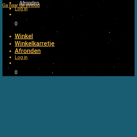
Afronden
Ga naar de inhoud
Log in
kr.
0,00
0
Winkel
Winkelkarretje
Afronden
Log in
kr.
0,00
0