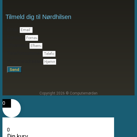
Tilmeld dig til Nørdhilsen
Email
Fornavn
Efternavn
Telefonnummer
Hjemmeadresse
Send
Copyright 2026 © Computernørden
0
0
Din kurv