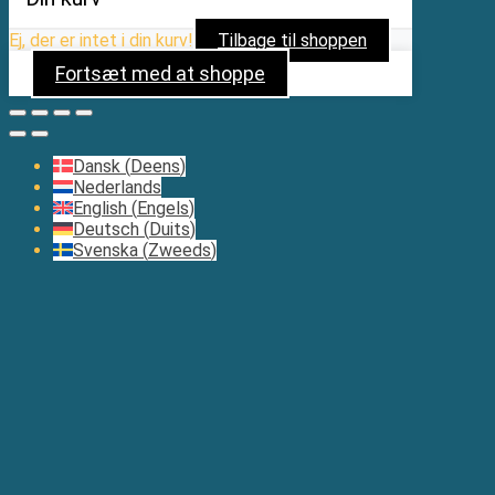
Ej, der er intet i din kurv!
Tilbage til shoppen
Fortsæt med at shoppe
Dansk
(
Deens
)
Nederlands
English
(
Engels
)
Deutsch
(
Duits
)
Svenska
(
Zweeds
)