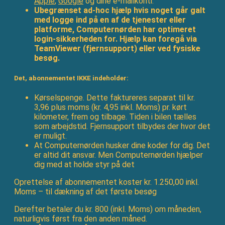
Apple
,
Google
og dine e-mailkonti.
Ubegrænset ad-hoc hjælp hvis noget går galt
med logge ind på en af de tjenester eller
platforme, Computernørden har optimeret
login-sikkerheden for. Hjælp kan foregå via
TeamViewer (fjernsupport) eller ved fysiske
besøg.
Det, abonnementet IKKE indeholder:
Kørselspenge. Dette faktureres separat til kr.
3,96 plus moms (kr. 4,95 inkl. Moms) pr. kørt
kilometer, frem og tilbage. Tiden i bilen tælles
som arbejdstid. Fjernsupport tilbydes der hvor det
er muligt.
At Computernørden husker dine koder for dig. Det
er altid dit ansvar. Men Computernørden hjælper
dig med at holde styr på det
Oprettelse af abonnementet koster kr. 1.250,00 inkl.
Moms – til dækning af det første besøg
Derefter betaler du kr. 800 (inkl. Moms) om måneden,
naturligvis først fra den anden måned.