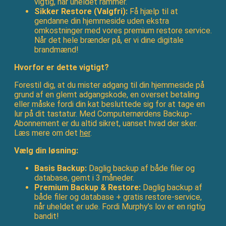
vigtig, når uheldet rammer.
Sikker Restore (Valgfri):
Få hjælp til at
gendanne din hjemmeside uden ekstra
omkostninger med vores premium restore service.
Når det hele brænder på, er vi dine digitale
brandmænd!
Hvorfor er dette vigtigt?
Forestil dig, at du mister adgang til din hjemmeside på
grund af en glemt adgangskode, en overset betaling
eller måske fordi din kat besluttede sig for at tage en
lur på dit tastatur. Med Computernørdens Backup-
Abonnement er du altid sikret, uanset hvad der sker.
Læs mere om det
her
.
Vælg din løsning:
Basis Backup:
Daglig backup af både filer og
database, gemt i 3 måneder.
Premium Backup & Restore:
Daglig backup af
både filer og database + gratis restore-service,
når uheldet er ude. Fordi Murphy’s lov er en rigtig
bandit!