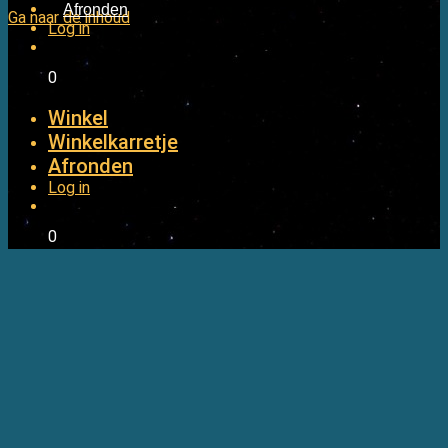
Afronden
Ga naar de inhoud
Log in
kr.
0,00
0
Winkel
Winkelkarretje
Afronden
Log in
kr.
0,00
0