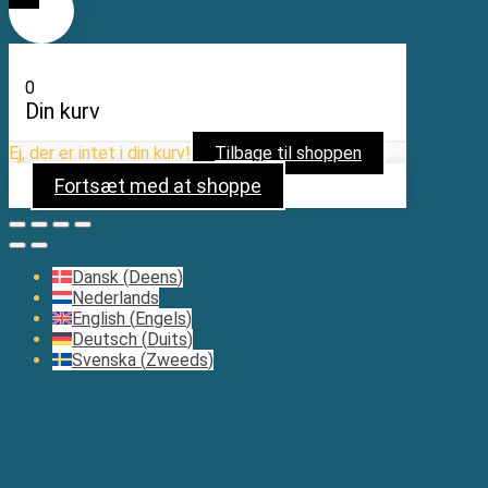
0
Din kurv
Ej, der er intet i din kurv!
Tilbage til shoppen
Fortsæt med at shoppe
Dansk
(
Deens
)
Nederlands
English
(
Engels
)
Deutsch
(
Duits
)
Svenska
(
Zweeds
)